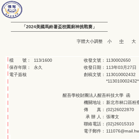
「2024美國馬鈴薯盃校園廚神挑戰賽」
字體大小調整
小
中
大
檔 號：
113/1600
收發文號：
1130002650
保存年限：
永久
收發日期：
113年03月27日
電子簽核
創稿文號：
113010002432
*113010002432*
醒吾學校財團法人醒吾科技大學 函
機關地址：
新北市林口區粉寮
傳 真：
(02)26022870
承 辦 人：
張瓈文
聯絡電話：
(02)26015310
電子郵件：
111076@mail.hw