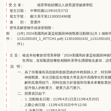
受 文 者：
德育學校財團法人德育護理健康學院
發文日期：
中華民國113年03月27日
發文字號：
醒大系字第1130002496號
速 別：
普通件
密等及解密條件或保密期限：
附
(1件) 2024美國馬鈴薯盃校園廚神挑戰賽活動辦法(共 1 個附
件：
1131200183_1_ATTCH1.pdf)
113010002432_1131200183
件1）
主
旨：
檢送本校餐旅管理系舉辦「2024美國馬鈴薯盃校園廚神
告周知，並鼓勵貴校餐飲相關科系學生踴躍報名參加，請
說
明：
一、
為了培養擁有高技能和創新思維的年輕廚師人才，特別
神挑戰賽。本次活動旨在增進大學及高中高職學生對美
解和其應用技巧，同時也致力於發掘和培養未來餐飲業
提升個人的軟實力、硬實力及巧實力。
二、
競賽資訊如下:
、
１.活動報名日期：113年4月1日至113年4月20日
、
入圍公佈日期：113年4月25日中午12:00
、
２.決賽日期：113年5月3日