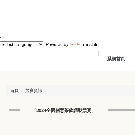
跳
到
主
要
內
容
:::
區
Powered by
Translate
系網首頁
:::
首頁
競賽資訊
「2024全國創意茶飲調製競賽」