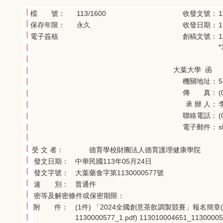
檔 號：
113/1600
收發文號：
1
保存年限：
永久
收發日期：
電子簽核
創稿文號：
1
*
大葉大學 函
機關地址：
傳 真：
(
承 辦 人：
聯絡電話：
(
電子郵件：
s
受 文 者：
德育學校財團法人德育護理健康學院
發文日期：
中華民國113年05月24日
發文字號：
大葉藥食字第1130000577號
速 別：
普通件
密等及解密條件或保密期限：
附 件：
(1件) 「2024全國創意茶飲調製競賽」報名簡章(
1130000577_1.pdf)
113010004651_11300005