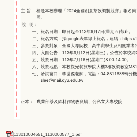
主
旨：
檢送本校辦理「2024全國創意茶飲調製競賽」報名
照。
說
明：
一、
報名日期：即日起至113年6月7日(星期五)截止。
二、
報名方式：採google表單線上報名，連結：https://form
三、
參賽對象：全國大專院校、高中職學生及相關業者
四、
入圍公告：113年6月12日(星期三)，公告於本校網站https:
五、
競賽日期：113年7月16日(星期二)8:00-14:00。
六、
競賽地點：本校觀光餐旅學院大樓3樓飲調教室M31
七、
洽詢窗口：李世傑老師，電話：04-8511888轉分機4262
slee@mail.dyu.edu.tw
正本：
農業部茶及飲料作物改良場、公私立大專校院
113010004651_1130000577_1.pdf