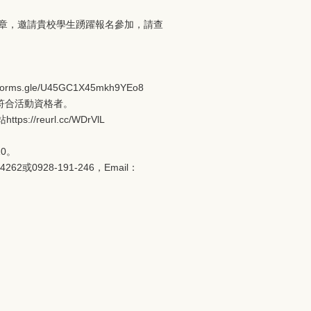
簡章，邀請貴校學生踴躍報名參加，請查
s.gle/U45GC1X45mkh9YEo8
符合活動資格者。
//reurl.cc/WDrVlL
0。
或0928-191-246，Email：