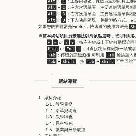
+
：主要內容區，此區塊呈現網頁主要
Alt
C
+
：左方次選單區，主要連結選單與相
Alt
L
+
：右方次選單區，主要連結選單與相
Alt
R
+
：下方功能區塊，包括聯絡方式、交
Alt
B
如果您的瀏覽器是Firefox，快速鍵的使用方法是
Sh
※當本網站項目頁籤無法以滑鼠點選時，您可利用以
or
：按左右鍵或上下鍵移動標籤順
←
→
↑
↓
or
：可直接跳至標籤第一項或
Home
End
→
：停留於該標籤後,可利用
鍵跳至內容
Tab
Tab
+
：按
+
可往回跳
Tab
Shift
Tab
Shift
網站導覽
1 . 系科介紹
1-1 . 教學目標
1-2 . 沿革與現況
1-3 . 教學特色
1-4 . 系科特色
1-5 . 就業與升學展望