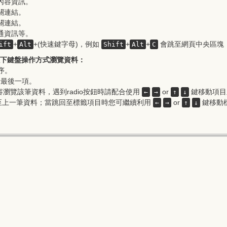
內容資訊。
關連結。
關連結。
通資訊等。
+
+(快速鍵字母)，例如
+
+
會跳至網頁中央區塊
ift
Alt
Shift
Alt
C
下鍵盤操作方式瀏覽資料：
序。
者最後一項。
瀏覽該筆資料，遇到radio按鈕時請配合使用
or
鍵移動項目
←
→
↑
↓
至上一筆資料；當跳回至標籤項目時您可繼續利用
or
鍵移動
←
→
↑
↓