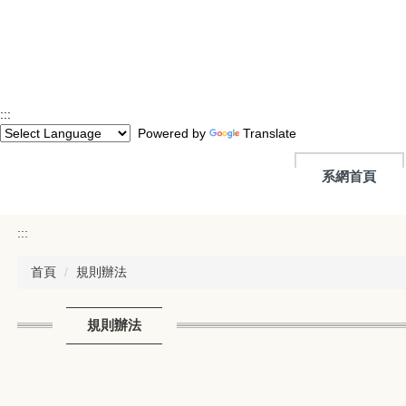
跳
到
主
要
內
容
:::
區
Powered by
Translate
系網首頁
:::
首頁
規則辦法
規則辦法