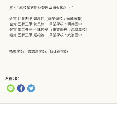
賀.ᐟ‪‪.ᐟ 本校餐旅廚藝管理系摘金奪銀 .ᐟ‪‪.ᐟ
金賞 四餐四甲 魏啟翔（畢業學校：頭城家商）
金賞 五餐三甲 黃思婷 （畢業學校：明德國中）
銀賞 進二餐三甲 林展安 （畢業學校：馬偕專校）
銀賞 五餐三甲 嚴柏翰 （畢業學校：武崙國中）
指導老師：曾志昌老師、陳建佑老師
友善列印