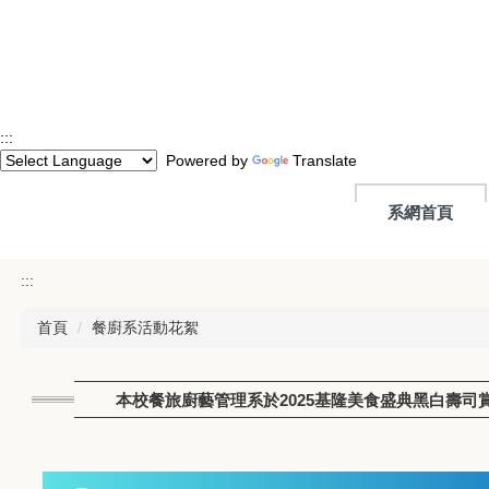
跳
到
主
要
內
容
:::
區
Powered by
Translate
系網首頁
:::
首頁
餐廚系活動花絮
本校餐旅廚藝管理系於2025基隆美食盛典黑白壽司