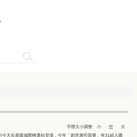
系
搜尋
字體大小調整
小
中
大
對今天在基隆城際轉運站登場，今年「創意壽司競賽」有31組入圍