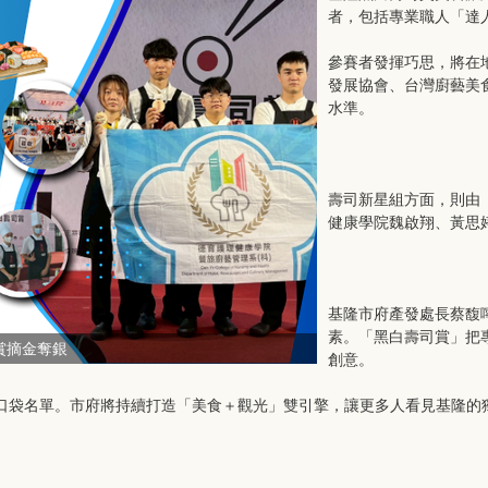
者，包括專業職人「達
參賽者發揮巧思，將在
發展協會、台灣廚藝美
水準。
壽司新星組方面，則由
健康學院魏啟翔、黃思
基隆市府產發處長蔡馥
素。「黑白壽司賞」把
賞摘金奪銀
創意。
口袋名單。市府將持續打造「美食＋觀光」雙引擎，讓更多人看見基隆的