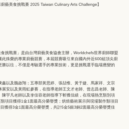
挑戰賽 2025 Taiwan Culinary Arts Challenge】
食挑戰賽」是由台灣廚藝美食協會主辦，Worldchefs世界廚師聯盟
獲此殊榮的專業廚藝競賽，本屆競賽吸引來自國內外近600組頂尖廚
更勝以往，不僅是考驗選手的專業技術，更是挑戰選手臨場應變的
庚鑫以及魏啟翔；五專部黃思婷、張喆惟、黃于婕、馬家祥、文宗
林展安以及黃雨虹參賽，在指導老師王文才老師、曾志昌老師、陳
、陳宇凡老師以及李佳容老師指導下斬獲佳績，在現場熱烹類別項
展類項目獲得1金1面最高分榮譽獎；烘焙藝術展示與現場製作類項目
目獲得3金1面最高分榮譽獎，共計5金5銀3銅2面最高分榮譽獎佳