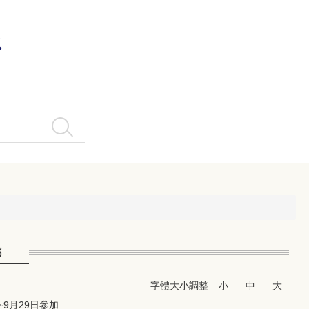
系
搜尋

字體大小調整
小
中
大
日~9月29日參加