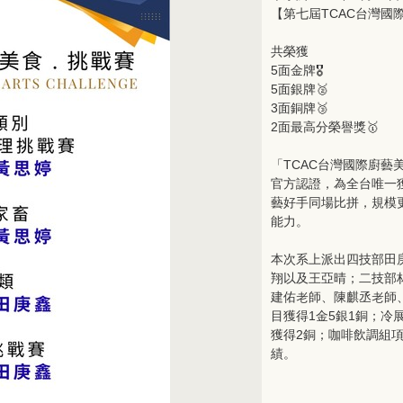
【第七屆TCAC台灣國際廚藝美食
共榮獲
5面金牌🎖️
5面銀牌🥈
3面銅牌🥉
2面最高分榮譽獎🥇
「TCAC台灣國際廚藝美
官方認證，為全台唯一
藝好手同場比拼，規模
能力。
本次系上派出四技部田
翔以及王亞晴；二技部
建佑老師、陳麒丞老師
目獲得1金5銀1銅；冷
獲得2銅；咖啡飲調組項
績。