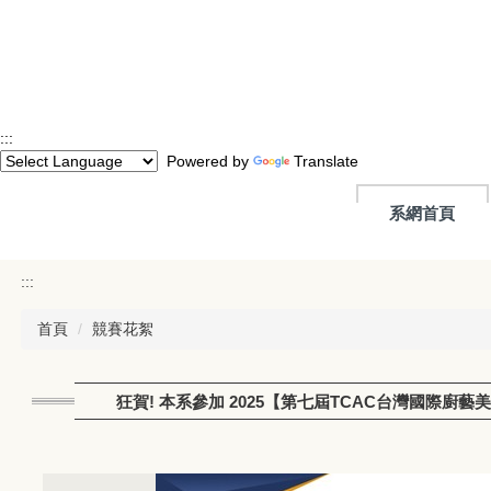
跳
到
主
要
內
容
:::
區
Powered by
Translate
系網首頁
:::
首頁
競賽花絮
狂賀! 本系參加 2025【第七屆TCAC台灣國際廚藝美食