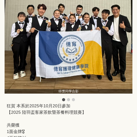
得獎同學合影
狂賀 本系於2025年10月20日參加
【2025 陸羽盃客家茶飲暨茶餐料理競賽】
共榮獲
1面金牌🎖️