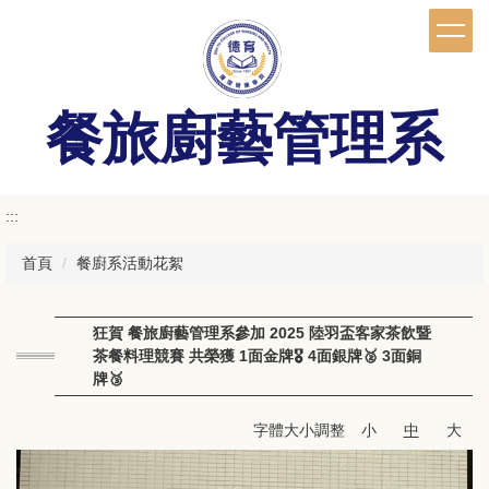
跳
到
主
要
內
餐旅廚藝管理系
容
區
:::
首頁
餐廚系活動花絮
狂賀 餐旅廚藝管理系參加 2025 陸羽盃客家茶飲暨
茶餐料理競賽 共榮獲 1面金牌🎖️ 4面銀牌🥈 3面銅
牌🥉
字體大小調整
小
中
大