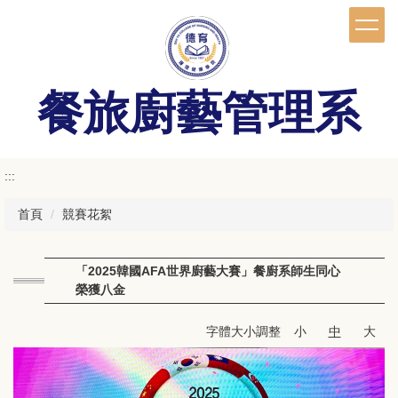
跳
到
主
要
內
餐旅廚藝管理系
容
區
:::
首頁
競賽花絮
「2025韓國AFA世界廚藝大賽」餐廚系師生同心
榮獲八金
字體大小調整
小
中
大