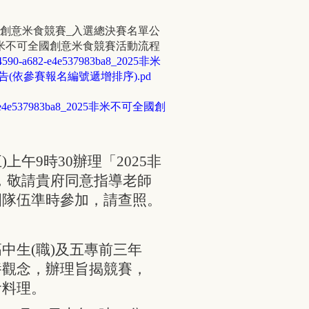
可全國創意米食競賽_入選總決賽名單公
25非米不可全國創意米食競賽活動流程
-4590-a682-e4e537983ba8_2025非米
(依參賽報名編號遞增排序).pd
a682-e4e537983ba8_2025非米不可全國創
）
五)上午9時30辦理「2025非
，敬請貴府同意指導老師
圍隊伍準時參加，請查照。
中生(職)及五專前三年
養觀念，辦理旨揭競賽，
食料理。