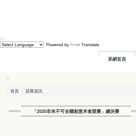
跳
到
主
要
內
容
:::
區
Powered by
Translate
系網首頁
:::
首頁
競賽資訊
「2025非米不可全國創意米食競賽」總決賽