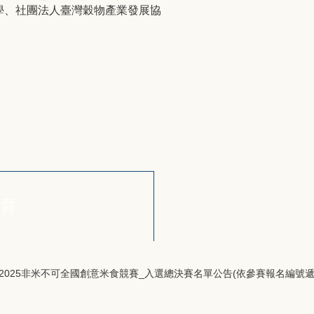
學、社團法人臺灣穀物產業發展協
育
e537983ba8_2025非米不可全國創意米食競賽_入選總決賽名單公告(依參賽報名編號遞