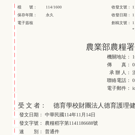
檔 號：
114/1600
收發文號：
1
保存年限：
永久
收發日期：
1
電子簽核
創稿文號：
1
*
農業部農糧署
機關地址：
傳 真：
0
承 辦 人：
聯絡電話：
電子郵件：
i
受 文 者：
德育學校財團法人德育護理
發文日期：
中華民國114年11月14日
發文字號：
農糧稻字第1141186688號
速 別：
普通件