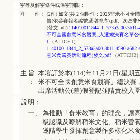
密等及解密條件或保密期限：
附 件：
(2件) 如文(共 2 個附件：2025非米不
告(依參賽報名編號遞增排序).pdf、20
(發文.pdf)
114010011844_1_573a3a00-3b11
不可全國創意米食競賽_入選總決賽名單公告
f
（ATTCH1）
114010011844_2_573a3a00-3b11-4590-
意米食競賽活動流程(發文.pdf
（ATTCH2
主
旨
本署訂於本(114)年11月21日(星期
：
米不可全國創意米食競賽」總決賽
出席活動公(差)假登記並請貴校入
說
明：
一、
為推動「食米教育」的理念，讓高
級認識及瞭解稻米文化、稻米營
邀請學生發揮創意製作多樣化米