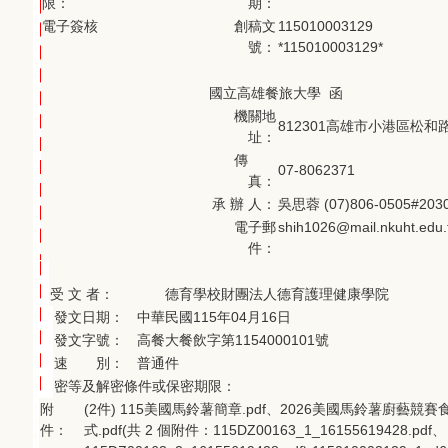
限：
期：
電子簽核
創稿文
115010003129
號：
*115010003129*
國立高雄餐旅大學 函
機關地
812301高雄市小港區松和
址：
傳
07-8062371
真：
承 辦 人：
吳思蓉 (07)806-0505#203
電子郵
shih1026@mail.nkuht.edu.
件：
受 文 者：
德育學校財團法人德育護理健康學院
發文日期：
中華民國115年04月16日
發文字號：
高餐大餐飲字第1154000101號
速 別：
普通件
密等及解密條件或保密期限：
附
(2件) 115美國馬鈴薯簡章.pdf、2026美國馬鈴薯廚藝競賽
件：
式.pdf(共 2 個附件：115DZ00163_1_16155619428.pdf、