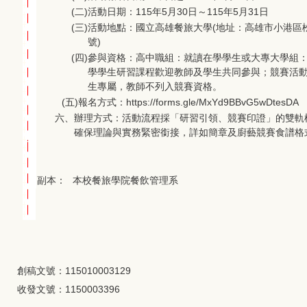
(二)
活動日期：115年5月30日～115年5月31日
(三)
活動地點：國立高雄餐旅大學(地址：高雄市小港區
號)
(四)
參與資格：高中職組：就讀在學學生或大專大學組
學學生研習課程歡迎教師及學生共同參與；競賽活
生專屬，教師不列入競賽資格。
(五)
報名方式：https://forms.gle/MxYd9BBvG5wDtesDA
六、
辦理方式：活動流程採「研習引領、競賽印證」的雙軌
確保理論與實務緊密銜接，詳如簡章及廚藝競賽食譜格
副本：
本校餐旅學院餐飲管理系
創稿文號：115010003129
收發文號：1150003396