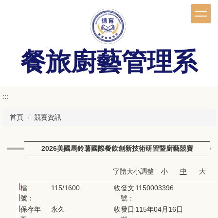
跳
到
主
要
內
餐旅廚藝管理系
容
區
:::
首頁
競賽資訊
2026美國馬鈴薯國際餐飲創新技術研習暨廚藝競賽
字體大小調整
小
中
大
檔
115/1600
收發文
1150003396
號：
號：
保存年
永久
收發日
115年04月16日