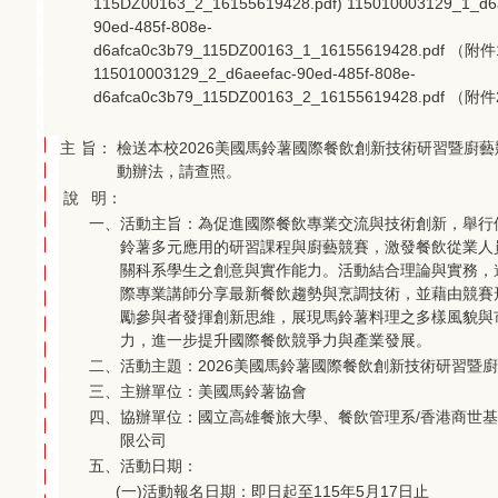
115DZ00163_2_16155619428.pdf)
115010003129_1_d6
90ed-485f-808e-
d6afca0c3b79_115DZ00163_1_16155619428.pdf
（附件
115010003129_2_d6aeefac-90ed-485f-808e-
d6afca0c3b79_115DZ00163_2_16155619428.pdf
（附件
主
旨：
檢送本校2026美國馬鈴薯國際餐飲創新技術研習暨廚藝
動辦法，請查照。
說
明：
一、
活動主旨：為促進國際餐飲專業交流與技術創新，舉行
鈴薯多元應用的研習課程與廚藝競賽，激發餐飲從業人
關科系學生之創意與實作能力。活動結合理論與實務，
際專業講師分享最新餐飲趨勢與烹調技術，並藉由競賽
勵參與者發揮創新思維，展現馬鈴薯料理之多樣風貌與
力，進一步提升國際餐飲競爭力與產業發展。
二、
活動主題：2026美國馬鈴薯國際餐飲創新技術研習暨
三、
主辦單位：美國馬鈴薯協會
四、
協辦單位：國立高雄餐旅大學、餐飲管理系/香港商世
限公司
五、
活動日期：
(一)
活動報名日期：即日起至115年5月17日止