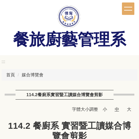
跳
到
主
要
內
餐旅廚藝管理系
容
區
:::
首頁
媒合博覽會
114.2餐廚系實習暨工讀媒合博覽會剪影
字體大小調整
小
中
大
114.2 餐廚系 實習暨工讀媒合博
覽會剪影