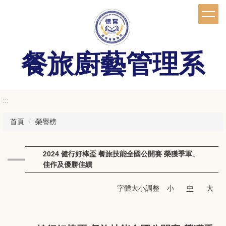
跳
到
主
要
內
餐旅廚藝管理系
容
區
:::
首頁
榮譽榜
2024 健行好棒盃 餐旅技能全國公開賽 榮獲季軍、
佳作及優勝佳績
字體大小調整
小
中
大