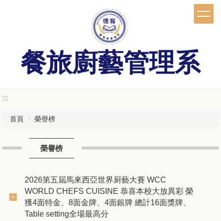
跳
到
主
要
內
餐旅廚藝管理系
容
區
:::
首頁
榮譽榜
榮譽榜
2026第五屆馬來西亞世界厨藝大賽 WCC
WORLD CHEFS CUISINE 恭喜本校大放異彩 榮
獲4面特金、8面金牌、4面銀牌 總計16面獎牌、
Table setting全場最高分