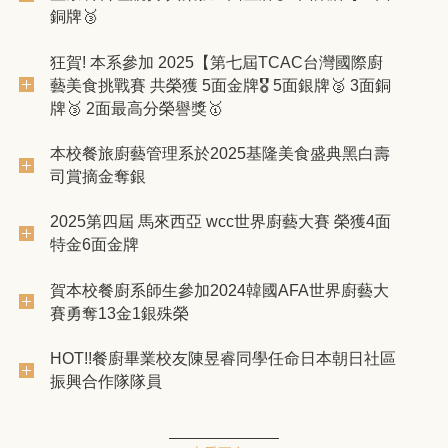
銅牌🥉
狂賀! 本系參加 2025【第七屆TCAC台灣國際廚
藝美食挑戰賽 共榮獲 5面金牌🎖️ 5面銀牌🥈 3面銅
牌🥉 2面最高分榮譽獎🥇
本校餐旅廚藝管理系於2025基隆美食盛典黑白壽
司賞摘金奪銀
2025第四屆 馬來西亞 wcc世界廚藝大賽 榮獲4面
特金6面金牌
賀本校餐廚系師生參加2024韓國AFA世界廚藝大
賽勇奪13金1銀殊榮
HOT!!餐廚畢業校友陳昱睿同學任命日本朝日社區
振興合作隊隊員