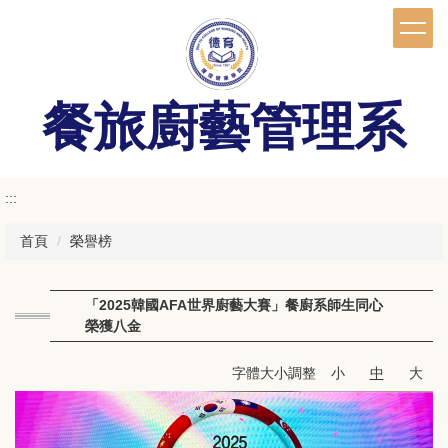
跳
到
主
要
內
餐旅廚藝管理系
容
區
:::
首頁
榮譽榜
「2025韓國AFA世界廚藝大賽」餐廚系師生同心
榮獲八金
字體大小調整
小
中
大